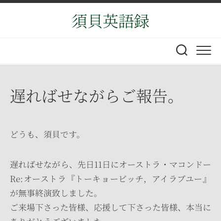
Skip
須貝英語録
to
content
遅ればせながらご報告。
どうも、須貝です。
遅ればせながら、先日11日にオーストラ・マコンドー
Re:オーストラ『トーキョービッチ，アイラブユー』
が無事終演致しました。
ご来場下さった皆様、応援して下さった皆様、本当に