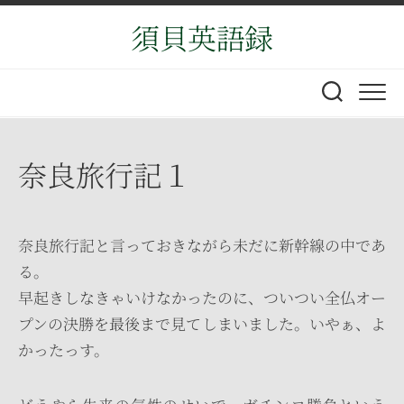
Skip
須貝英語録
to
content
奈良旅行記１
奈良旅行記と言っておきながら未だに新幹線の中であ
る。
早起きしなきゃいけなかったのに、ついつい全仏オー
プンの決勝を最後まで見てしまいました。いやぁ、よ
かったっす。