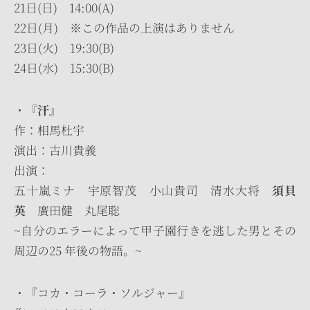
21日(日) 14:00(A)
22日(月) ※この作品の上演はありません
23日(火) 19:30(B)
24日(水) 15:30(B)
・
『汗』
作：相馬杜宇
演出：古川貴義
出演：
五十嵐ミナ 宇原智茂 小山貴司 清水大将
須貝
英
廣田健 丸尾聡
~自分のエラーによって甲子園行きを逃した男とその
周辺の25 年後の物語。~
・『コカ・コーラ・ソルジャー』