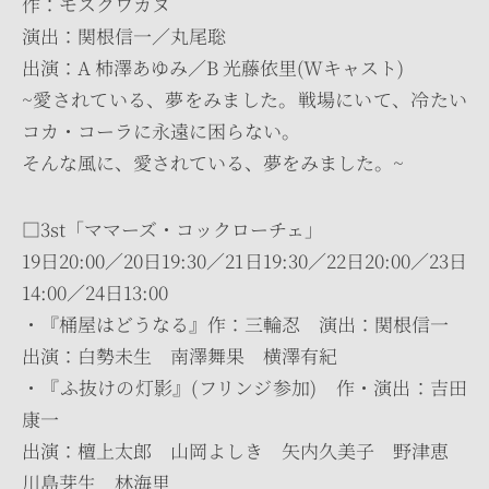
作：モスクワカヌ
演出：関根信一／丸尾聡
出演：A 柿澤あゆみ／B 光藤依里(Wキャスト)
~愛されている、夢をみました。戦場にいて、冷たい
コカ・コーラに永遠に困らない。
そんな風に、愛されている、夢をみました。~
□3st「ママーズ・コックローチェ」
19日20:00／20日19:30／21日19:30／22日20:00／23日
14:00／24日13:00
・『桶屋はどうなる』作：三輪忍 演出：関根信一
出演：白勢未生 南澤舞果 横澤有紀
・『ふ抜けの灯影』(フリンジ参加) 作・演出：吉田
康一
出演：檀上太郎 山岡よしき 矢内久美子 野津恵
川島芽生 林海里