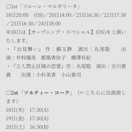
□1st「フルーレ・マルガリータ」
18日20:00 (OS)／20日14:00／21日16:30／22日17:30
／23日16:30／24日18:00
※18日は【オープニング・スペシャル】(OS)を上演い
たします。
・『お見舞い』 作：蘇玉静 演出：丸尾聡 出
演：井料瑠美 都築香弥子 横澤有紀
・『立入禁止区域の恋愛』作：丸尾聡 演出：古川貴
義 出演：小杉美香 小山貴司
□2st「ソルティー・コーク」
（←こちらに出演致し
ます）
18日(木) 17:30(A)
19日(金) 17:30(A)
20日(土) 16:30(B)