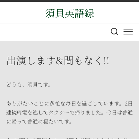
Skip
須貝英語録
to
content
出演します&間もなく!!
どうも、須貝です。
ありがたいことに多忙な毎日を過ごしています。2日
連続終電を逃してタクシーで帰りました。今日は普通
に帰って普通に寝たいです。