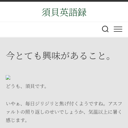
Skip
須貝英語録
to
content
今とても興味があること。
どうも、須貝です。
いやぁ、毎日ジリジリと焦げ付くようですね。アスフ
ァルトの照り返しのせいでしょうか、気温以上に暑く
感じます。