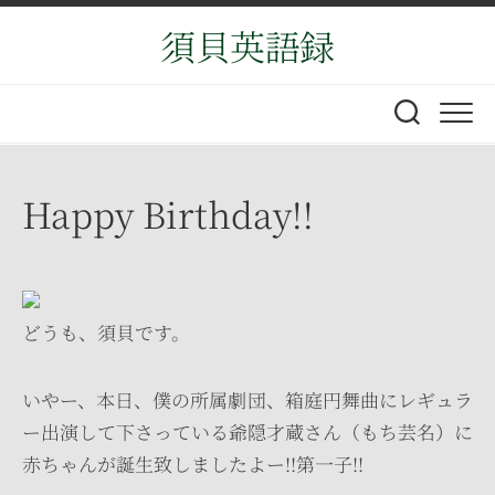
Skip
須貝英語録
to
content
Happy Birthday!!
どうも、須貝です。
いやー、本日、僕の所属劇団、箱庭円舞曲にレギュラ
ー出演して下さっている爺隠才蔵さん（もち芸名）に
赤ちゃんが誕生致しましたよー!!第一子!!