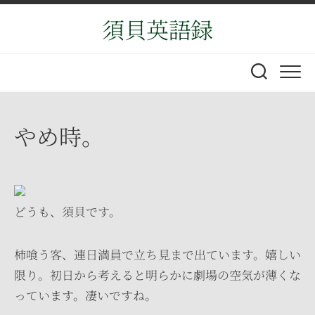
Skip
須貝英語録
to
content
やめ時。
どうも、須貝です。
柿喰う客、連日満員で立ち見まで出ています。嬉しい
限り。初日から考えると明らかに劇場の空気が薄くな
っています。凄いですね。