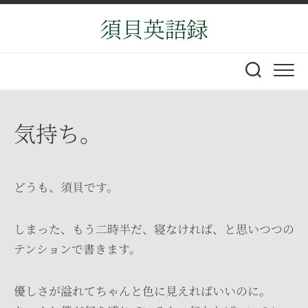
Skip
須貝英語録
to
content
気持ち。
どうも、須貝です。
しまった、もう二時半だ、寝なければ、と思いつつの
テンションで書きます。
優しさが溢れてちゃんと色に見えればいいのに。